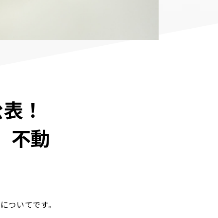
公表！
。不動
後についてです。