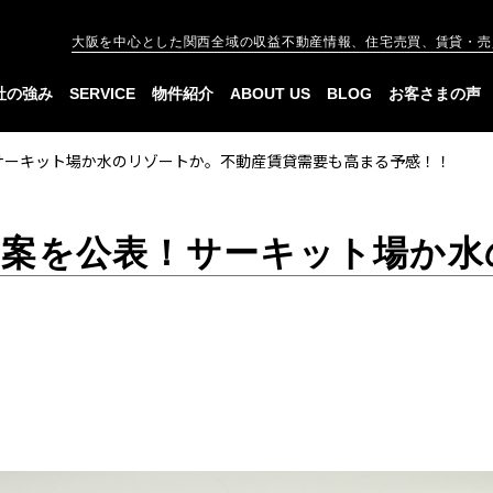
大阪を中心とした関西全域の収益不動産情報、住宅売買、賃貸・売
社の強み
SERVICE
物件紹介
ABOUT US
BLOG
お客さまの声
サーキット場か水のリゾートか。不動産賃貸需要も高まる予感！！
2案を公表！サーキット場か水