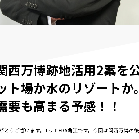
関西万博跡地活用2案を
ット場か水のリゾートか
需要も高まる予感！！
がとうございます。1ｓｔERA角江です。今回は関西万博の