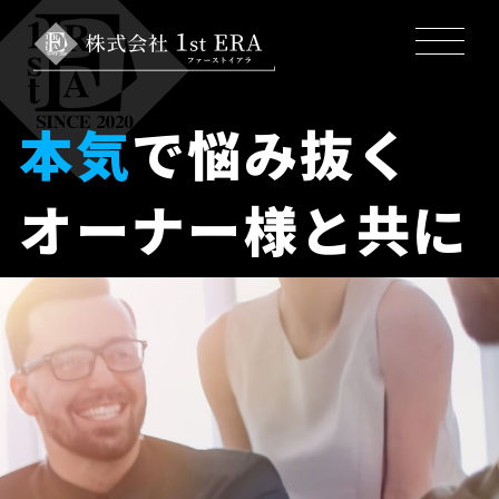
本
気
で
悩
み
抜
く
オ
ー
ナ
ー
様
と
共
に