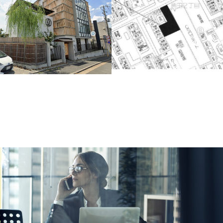
Warning
: A non-numeric value encountered
in
/home/transistor/1stera.co.jp/public_ht
ml/wp/wp-
content/themes/1stera/home.php
on
line
156