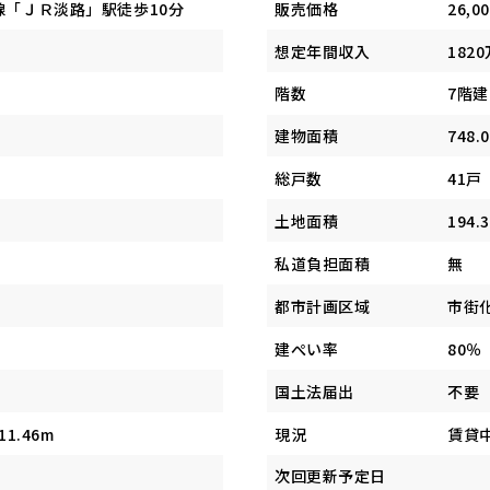
線「ＪＲ淡路」駅徒歩10分
販売価格
26,0
想定年間収入
1820
階数
7階建
建物面積
748.
総戸数
41戸
土地面積
194.
私道負担面積
無
都市計画区域
市街
建ぺい率
80％
国土法届出
不要
1.46m
現況
賃貸
次回更新予定日