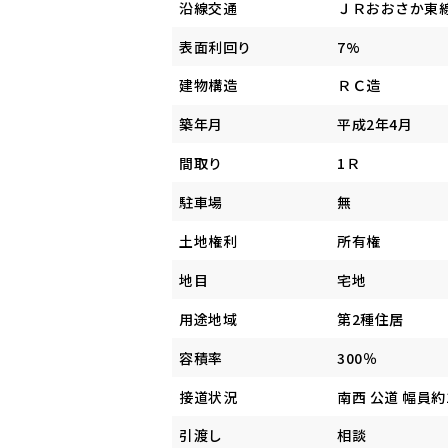
沿線交通
ＪＲおおさか東
表面利回り
7%
建物構造
ＲＣ造
築年月
平成2年4月
間取り
1Ｒ
駐車場
無
土地権利
所有権
地目
宅地
用途地域
第2種住居
容積率
300％
接道状況
南西 公道 幅員約1
引渡し
相談