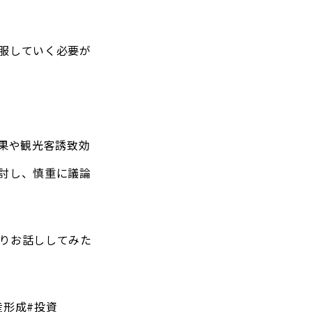
服していく必要が
果や観光客誘致効
討し、慎重に議論
りお話ししてみた
産形成#投資