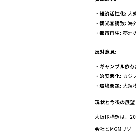
経済活性化:
大
観光客誘致:
海
都市再生:
夢洲
反対意見:
ギャンブル依存
治安悪化:
カジ
環境問題:
大規
現状と今後の展望
大阪IR構想は、2
会社とMGMリゾ