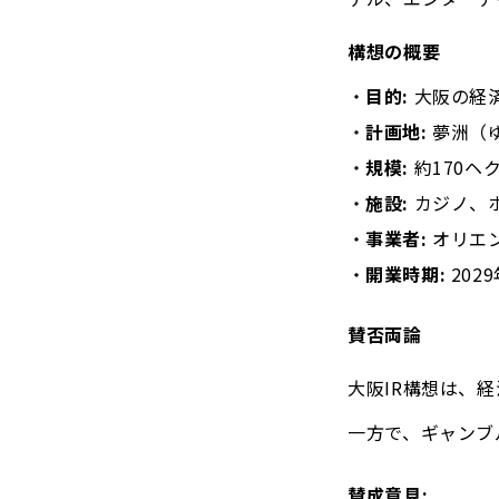
構想の概要
目的:
大阪の経
計画地:
夢洲（
規模:
約170ヘ
施設:
カジノ、ホ
事業者:
オリエ
開業時期:
202
賛否両論
大阪IR構想は、
一方で、ギャンブ
賛成意見: