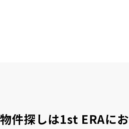
物件探しは
1st ERA